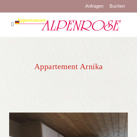
Anfragen
Buchen
WILLKOMMEN
APPARTEMENTS
PREISE
Appartement Arnika
LAGE
WINTER
SOMMER