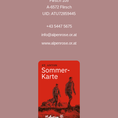
Flirsch 105
A-6572 Flirsch
UID: ATU72859445
+43 5447 5675
info@alpenrose.or.at
www.alpenrose.or.at