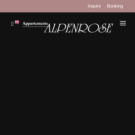
Inquire
Booking
WELCOME
APARTMENTS
PRICES
LOCATION
WINTER
SUMMER