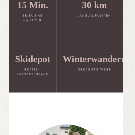
15 Min.
30 km
SKIBUS AB
LANGLAUFLOIPEN
HAUSTÜR
Skidepot
Winterwandern
GRATIS ·
GERÄUMTE WEGE
NASSEREINBAHN